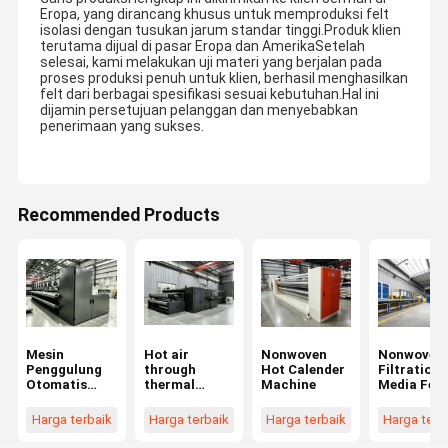
Eropa, yang dirancang khusus untuk memproduksi felt
isolasi dengan tusukan jarum standar tinggi.Produk klien
terutama dijual di pasar Eropa dan AmerikaSetelah
selesai, kami melakukan uji materi yang berjalan pada
proses produksi penuh untuk klien, berhasil menghasilkan
felt dari berbagai spesifikasi sesuai kebutuhan.Hal ini
dijamin persetujuan pelanggan dan menyebabkan
penerimaan yang sukses.
Recommended Products
Mesin
Hot air
Nonwoven
Nonwoven
Penggulung
through
Hot Calender
Filtration
Otomatis
thermal
Machine
Media Felt
dengan rol
bonding oven
Needle
knurling
for nonwoven
Punching
Harga terbaik
Harga terbaik
Harga terbaik
Harga terb
metalik
production
Productio
line
Line