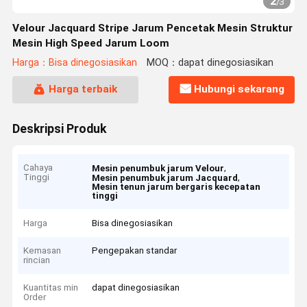
2
/
3
Velour Jacquard Stripe Jarum Pencetak Mesin Struktur
Mesin High Speed Jarum Loom
Harga：Bisa dinegosiasikan
MOQ：dapat dinegosiasikan
Harga terbaik
Hubungi sekarang
Deskripsi Produk
Cahaya
,
Mesin penumbuk jarum Velour
Tinggi
,
Mesin penumbuk jarum Jacquard
Mesin tenun jarum bergaris kecepatan
tinggi
Harga
Bisa dinegosiasikan
Kemasan
Pengepakan standar
rincian
Kuantitas min
dapat dinegosiasikan
Order