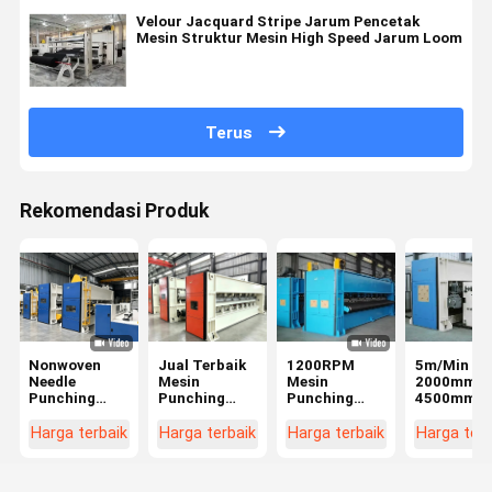
Velour Jacquard Stripe Jarum Pencetak
Mesin Struktur Mesin High Speed Jarum Loom
Terus
Rekomendasi Produk
Nonwoven
Jual Terbaik
1200RPM
5m/Min
Needle
Mesin
Mesin
2000mm ~
Punching
Punching
Punching
4500mm
Machine
Jarum
Jarum
Mesin
Kecepatan
Kecepatan
Pencetak
Harga terbaik
Harga terbaik
Harga terbaik
Harga terb
Tinggi
Tinggi
Jarum
dengan
Struktur
Otomatis
pelumasan
Berat Non
Membersi