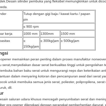
dek.Desain silinder pembuka yang fleksibel memungkinkan untuk dico
beda.
inder
Tutup dengan gigi baja / kawat kartu / papan
pin
≤ 900 rpm
ar kerja
1000 mm
1300mm
1500 mm
pasitas
≤
≤ 300kg/jam
≤ 500kg/jam
150kg/jam
ngsi
-opener memainkan peran penting dalam proses manufaktur nonwo
u serat,menyediakan dasar serat berkualitas tinggi untuk pengolahan tek
embuka bahan baku serat untuk mengurangi neps dan keterikatan anta
antuan dalam menyaring kotoran dan pencampuran awal dari serat ya
ocok untuk membuka semua jenis serat, poliester, polipropilena, serat m
uruk, dll.
ur
esain saluran udara khusus mencegah penyumbatan serat dan menin
iber pre-opener dilengkapi dengan perangkat pemberhentian darurat, 