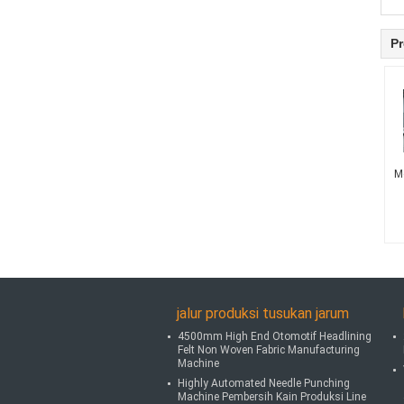
Pr
M
jalur produksi tusukan jarum
4500mm High End Otomotif Headlining
Felt Non Woven Fabric Manufacturing
Machine
Highly Automated Needle Punching
Machine Pembersih Kain Produksi Line