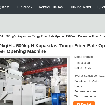
g Kami
Tur Pabrik
Kontrol Kualitas
Hubungi Kami
Quot
/H - 500kg/H Kapasitas Tinggi Fiber Bale Opener 1500mm Polyester Fiber Op
0kg/H - 500kg/H Kapasitas Tinggi Fiber Bale 
ber Opening Machine
Detail produk:
Tempat asal:
Nama merek:
Syarat-syarat pembaya
Kuantitas min Order:
Harga:
Kemasan rincian:
Waktu pengiriman:
Kontak