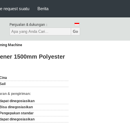
e request suatu
Berita
Penjualan & dukungan：
Go
ening Machine
Opener 1500mm Polyester
Cina
Sail
ran & pengiriman:
dapat dinegosiasikan
Bisa dinegosiasikan
Pengepakan standar
dapat dinegosiasikan