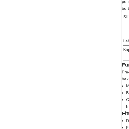
pen
ber
Sil
Leb
Ka
Fu
Pre
bak
M
B
C
b
Fit
D
F