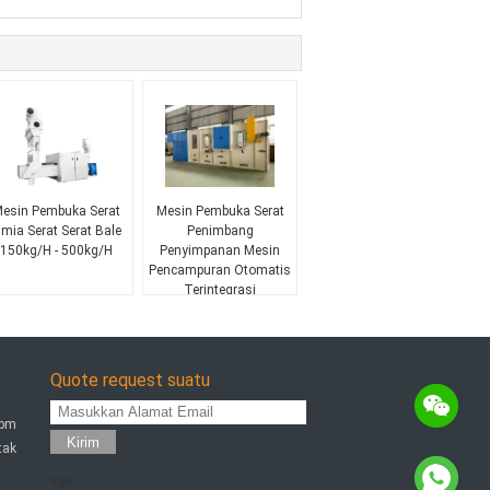
esin Pembuka Serat
Mesin Pembuka Serat
imia Serat Serat Bale
Penimbang
150kg/H - 500kg/H
Penyimpanan Mesin
Pencampuran Otomatis
Terintegrasi
Quote request suatu
rpm
Kirim
tak
sgs