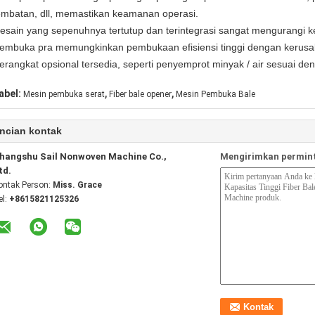
embatan, dll, memastikan keamanan operasi.
esain yang sepenuhnya tertutup dan terintegrasi sangat mengurangi 
embuka pra memungkinkan pembukaan efisiensi tinggi dengan kerusak
erangkat opsional tersedia, seperti penyemprot minyak / air sesuai d
,
,
abel:
Mesin pembuka serat
Fiber bale opener
Mesin Pembuka Bale
ncian kontak
hangshu Sail Nonwoven Machine Co.,
Mengirimkan permint
td.
ontak Person:
Miss. Grace
el:
+8615821125326