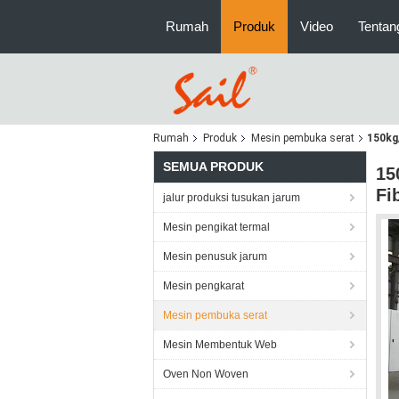
Rumah
Produk
Video
Tentan
Rumah
Produk
Mesin pembuka serat
150kg
SEMUA PRODUK
15
Fi
jalur produksi tusukan jarum
Mesin pengikat termal
Mesin penusuk jarum
Mesin pengkarat
Mesin pembuka serat
Mesin Membentuk Web
Oven Non Woven