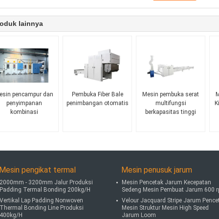
oduk lainnya
esin pencampur dan
Pembuka Fiber Bale
Mesin pembuka serat
M
penyimpanan
penimbangan otomatis
multifungsi
K
kombinasi
berkapasitas tinggi
Mesin pengikat termal
Mesin penusuk jarum
2000mm - 3200mm Jalur Produksi
Mesin Pencetak Jarum Kecepatan
Padding Termal Bonding 200kg/H
Sedeng Mesin Pembuat Jarum 600 
Vertikal Lap Padding Nonwoven
Velour Jacquard Stripe Jarum Pence
Thermal Bonding Line Produksi
Mesin Struktur Mesin High Speed
400kg/H
Jarum Loom