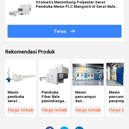
Otomatis Menimbang Polyester Serat
Pembuka Mesin PLC Mengontrol Serat Bale
Pembuka
Terus
Rekomendasi Produk
Mesin
Pembuka
Mesin
Mesin
pembuka
Fiber Bale
pencampur
pencampu
serat
penimbangan
dan
penyimpan
multifungsi
otomatis
penyimpanan
volume tin
berkapasitas
kombinasi
dengan
Harga terbaik
Harga terbaik
Harga terbaik
Harga terb
tinggi
fungsi
pembersih
debu