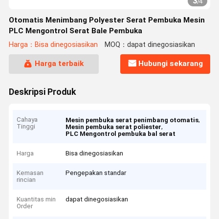
3
/
4
Otomatis Menimbang Polyester Serat Pembuka Mesin
PLC Mengontrol Serat Bale Pembuka
Harga：Bisa dinegosiasikan
MOQ：dapat dinegosiasikan
Harga terbaik
Hubungi sekarang
Deskripsi Produk
Cahaya
,
Mesin pembuka serat penimbang otomatis
Tinggi
,
Mesin pembuka serat poliester
PLC Mengontrol pembuka bal serat
Harga
Bisa dinegosiasikan
Kemasan
Pengepakan standar
rincian
Kuantitas min
dapat dinegosiasikan
Order