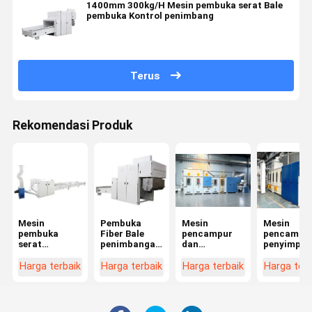
1400mm 300kg/H Mesin pembuka serat Bale
pembuka Kontrol penimbang
Terus
Rekomendasi Produk
Mesin
Pembuka
Mesin
Mesin
pembuka
Fiber Bale
pencampur
pencampu
serat
penimbangan
dan
penyimpan
multifungsi
otomatis
penyimpanan
volume tin
berkapasitas
kombinasi
dengan
Harga terbaik
Harga terbaik
Harga terbaik
Harga terb
tinggi
fungsi
pembersih
debu